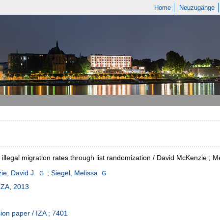
Home
Neuzugänge
ng illegal migration rates through list randomization / David McKenzie ; M
e, David J.
;
Siegel, Melissa
IZA
,
2013
ion paper / IZA ; 7401