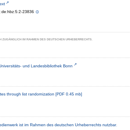
text
n:de:hbz:5:2-23836
CH ZUGÄNGLICH IM RAHMEN DES DEUTSCHEN URHEBERRECHTS.
Universitäts- und Landesbibliothek Bonn
rates through list randomization
[
PDF
0.45 mb
]
dienwerk ist im Rahmen des deutschen Urheberrechts nutzbar.