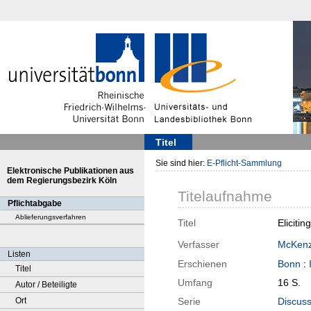
Titel
Sie sind hier:
E-Pflicht-Sammlung
Elektronische Publikationen aus
dem Regierungsbezirk Köln
Titelaufnahme
Pflichtabgabe
Ablieferungsverfahren
Titel
Eliciti
Verfasser
McKenzi
Listen
Erschienen
Bonn
:
Titel
Umfang
16 S.
Autor / Beteiligte
Ort
Serie
Discuss