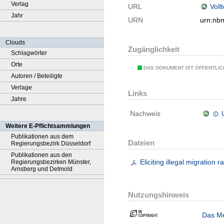
Verlag
URL
Voll
Jahr
URN
urn:nb
Clouds
Zugänglichkeit
Schlagwörter
Orte
DAS DOKUMENT IST ÖFFENTLI
Autoren / Beteiligte
Verlage
Links
Jahre
Nachweis
Weitere E-Pflichtsammlungen
Publikationen aus dem
Dateien
Regierungsbezirk Düsseldorf
Publikationen aus den
Eliciting illegal migration 
Regierungsbezirken Münster,
Arnsberg und Detmold
Nutzungshinweis
Das Me