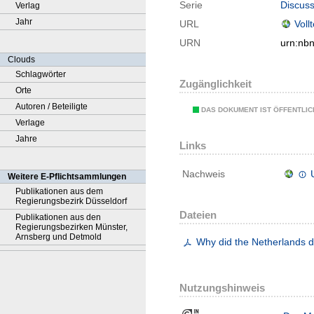
Serie
Discuss
Verlag
Jahr
URL
Voll
URN
urn:nb
Clouds
Schlagwörter
Zugänglichkeit
Orte
Autoren / Beteiligte
DAS DOKUMENT IST ÖFFENTLI
Verlage
Jahre
Links
Nachweis
Weitere E-Pflichtsammlungen
Publikationen aus dem
Regierungsbezirk Düsseldorf
Dateien
Publikationen aus den
Regierungsbezirken Münster,
Arnsberg und Detmold
Why did the Netherlands d
Nutzungshinweis