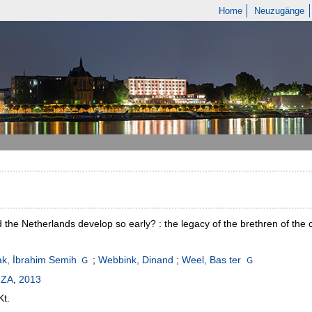
Home
Neuzugänge
 the Netherlands develop so early? : the legacy of the brethren of the
k, İbrahim Semih
;
Webbink, Dinand
;
Weel, Bas ter
IZA
,
2013
Kt.