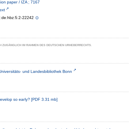
ion paper / IZA ; 7167
text
n:de:hbz:5:2-22242
CH ZUGÄNGLICH IM RAHMEN DES DEUTSCHEN URHEBERRECHTS.
Universitäts- und Landesbibliothek Bonn
evelop so early?
[
PDF
3.31 mb
]