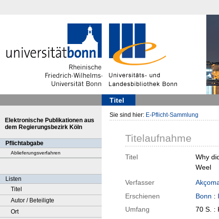
Titel
Sie sind hier:
E-Pflicht-Sammlung
Elektronische Publikationen aus
dem Regierungsbezirk Köln
Titelaufnahme
Pflichtabgabe
Ablieferungsverfahren
Titel
Why did
Weel
Listen
Verfasser
Akçoma
Titel
Erschienen
Bonn
:
Autor / Beteiligte
Umfang
70 S. : 
Ort