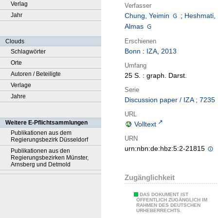
Verlag
Verfasser
Jahr
Chung, Yeimin
;
Heshmati,
Almas
Erschienen
Clouds
Bonn
:
IZA
,
2013
Schlagwörter
Orte
Umfang
Autoren / Beteiligte
25 S. : graph. Darst.
Verlage
Serie
Jahre
Discussion paper / IZA ; 7235
URL
Weitere E-Pflichtsammlungen
Volltext
Publikationen aus dem
URN
Regierungsbezirk Düsseldorf
urn:nbn:de:hbz:5:2-21815
Publikationen aus den
Regierungsbezirken Münster,
Arnsberg und Detmold
Zugänglichkeit
DAS DOKUMENT IST
ÖFFENTLICH ZUGÄNGLICH IM
RAHMEN DES DEUTSCHEN
URHEBERRECHTS.