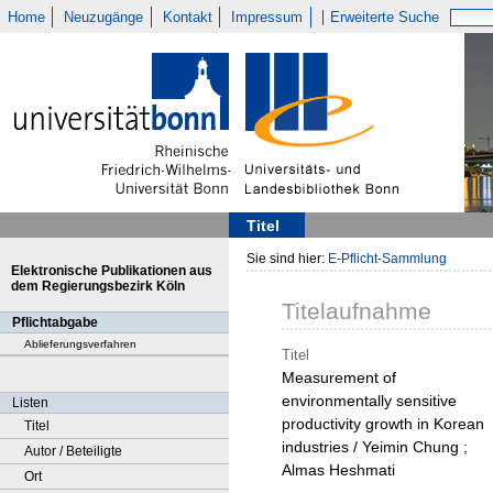
Home
Neuzugänge
Kontakt
Impressum
Erweiterte Suche
Titel
Sie sind hier:
E-Pflicht-Sammlung
Elektronische Publikationen aus
dem Regierungsbezirk Köln
Titelaufnahme
Pflichtabgabe
Ablieferungsverfahren
Titel
Measurement of
environmentally sensitive
Listen
productivity growth in Korean
Titel
industries / Yeimin Chung ;
Autor / Beteiligte
Almas Heshmati
Ort