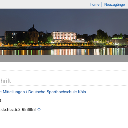
Home
Neuzugänge
hrift
e Mitteilungen / Deutsche Sporthochschule Köln
3
n:de:hbz:5:2-688858