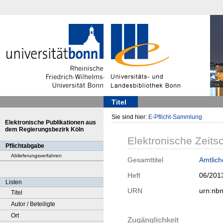
Titel
Sie sind hier:
E-Pflicht-Sammlung
Elektronische Publikationen aus
dem Regierungsbezirk Köln
Elektronische Zeitsc
Pflichtabgabe
Ablieferungsverfahren
Gesamttitel
Amtlich
Heft
06/201
Listen
URN
urn:nb
Titel
Autor / Beteiligte
Ort
Zugänglichkeit