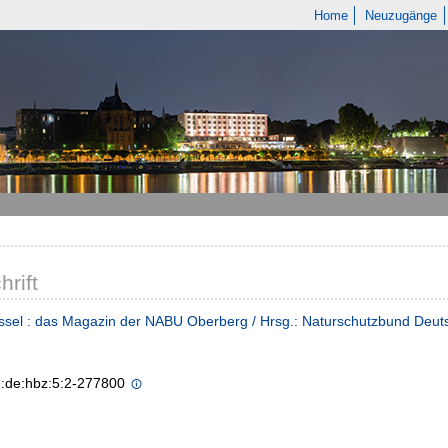
Home
Neuzugänge
hrift
sel : das Magazin der NABU Oberberg / Hrsg.: Naturschutzbund Deuts
n:de:hbz:5:2-277800