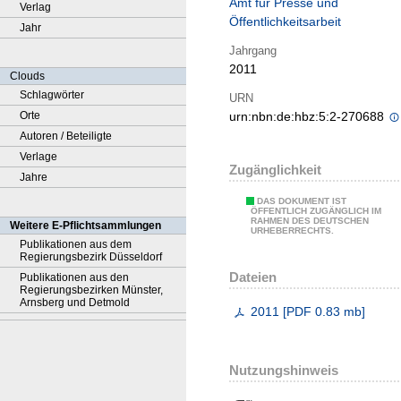
Amt für Presse und
Verlag
Öffentlichkeitsarbeit
Jahr
Jahrgang
2011
Clouds
Schlagwörter
URN
Orte
urn:nbn:de:hbz:5:2-270688
Autoren / Beteiligte
Verlage
Zugänglichkeit
Jahre
DAS DOKUMENT IST
ÖFFENTLICH ZUGÄNGLICH IM
RAHMEN DES DEUTSCHEN
Weitere E-Pflichtsammlungen
URHEBERRECHTS.
Publikationen aus dem
Regierungsbezirk Düsseldorf
Dateien
Publikationen aus den
Regierungsbezirken Münster,
Arnsberg und Detmold
2011
[
PDF
0.83 mb
]
Nutzungshinweis