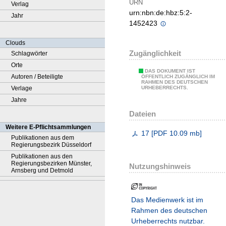
URN
Verlag
urn:nbn:de:hbz:5:2-
Jahr
1452423
Clouds
Zugänglichkeit
Schlagwörter
Orte
DAS DOKUMENT IST
Autoren / Beteiligte
ÖFFENTLICH ZUGÄNGLICH IM
RAHMEN DES DEUTSCHEN
Verlage
URHEBERRECHTS.
Jahre
Dateien
Weitere E-Pflichtsammlungen
17
[
PDF
10.09 mb
]
Publikationen aus dem
Regierungsbezirk Düsseldorf
Publikationen aus den
Regierungsbezirken Münster,
Nutzungshinweis
Arnsberg und Detmold
Das Medienwerk ist im
Rahmen des deutschen
Urheberrechts nutzbar.