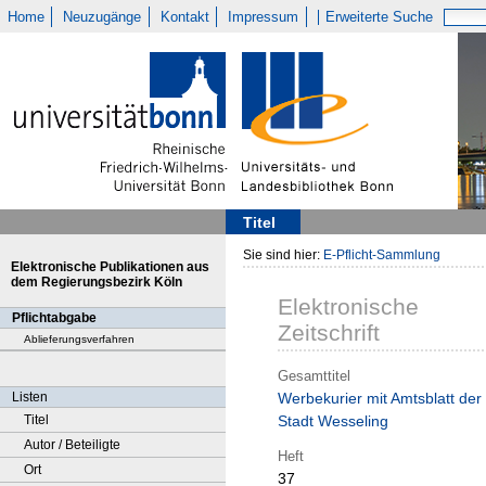
Home
Neuzugänge
Kontakt
Impressum
Erweiterte Suche
Titel
Sie sind hier:
E-Pflicht-Sammlung
Elektronische Publikationen aus
dem Regierungsbezirk Köln
Elektronische
Pflichtabgabe
Zeitschrift
Ablieferungsverfahren
Gesamttitel
Listen
Werbekurier mit Amtsblatt der
Titel
Stadt Wesseling
Autor / Beteiligte
Heft
Ort
37