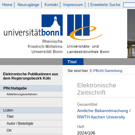
Home
Neuzugänge
Kontakt
Impressum
Erweiterte Suche
Titel
Sie sind hier:
E-Pflicht-Sammlung
Elektronische Publikationen aus
dem Regierungsbezirk Köln
Elektronische
Pflichtabgabe
Zeitschrift
Ablieferungsverfahren
Gesamttitel
Listen
Amtliche Bekanntmachung /
Titel
RWTH Aachen University
Autor / Beteiligte
Heft
Ort
2024/106