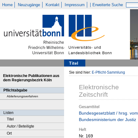
Home
Neuzugänge
Kontakt
Impressum
Erweiterte Suche
Titel
Sie sind hier:
E-Pflicht-Sammlung
Elektronische Publikationen aus
dem Regierungsbezirk Köln
Elektronische
Pflichtabgabe
Zeitschrift
Ablieferungsverfahren
Gesamttitel
Listen
Bundesgesetzblatt / hrsg. vom
Titel
Bundesministerium der Justiz
Autor / Beteiligte
Heft
Ort
Nr. 169