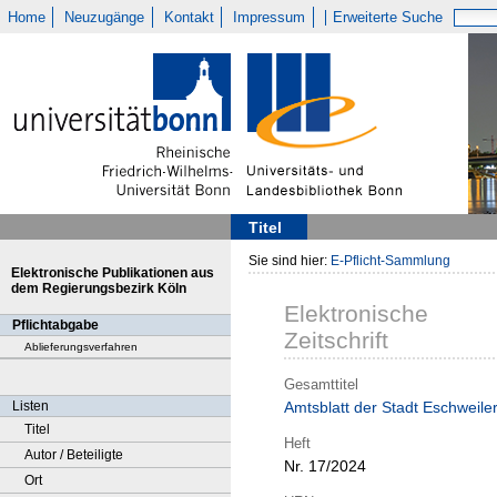
Home
Neuzugänge
Kontakt
Impressum
Erweiterte Suche
Titel
Sie sind hier:
E-Pflicht-Sammlung
Elektronische Publikationen aus
dem Regierungsbezirk Köln
Elektronische
Pflichtabgabe
Zeitschrift
Ablieferungsverfahren
Gesamttitel
Listen
Amtsblatt der Stadt Eschweile
Titel
Heft
Autor / Beteiligte
Nr. 17/2024
Ort