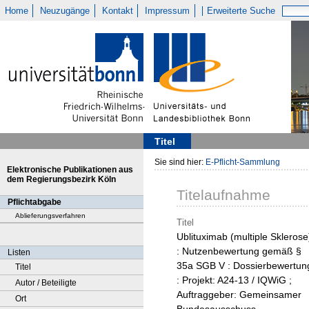
Home
Neuzugänge
Kontakt
Impressum
Erweiterte Suche
Titel
Sie sind hier:
E-Pflicht-Sammlung
Elektronische Publikationen aus
dem Regierungsbezirk Köln
Titelaufnahme
Pflichtabgabe
Ablieferungsverfahren
Titel
Ublituximab (multiple Sklerose
: Nutzenbewertung gemäß §
Listen
35a SGB V : Dossierbewertun
Titel
: Projekt: A24-13 / IQWiG ;
Autor / Beteiligte
Auftraggeber: Gemeinsamer
Ort