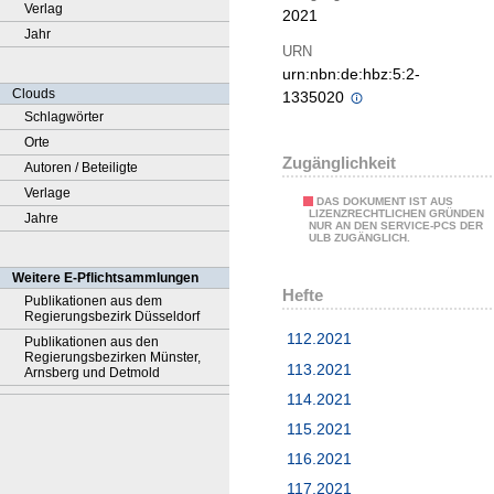
Verlag
2021
Jahr
URN
urn:nbn:de:hbz:5:2-
Clouds
1335020
Schlagwörter
Orte
Zugänglichkeit
Autoren / Beteiligte
Verlage
DAS DOKUMENT IST AUS
LIZENZRECHTLICHEN GRÜNDEN
Jahre
NUR AN DEN SERVICE-PCS DER
ULB ZUGÄNGLICH.
Weitere E-Pflichtsammlungen
Hefte
Publikationen aus dem
Regierungsbezirk Düsseldorf
112.2021
Publikationen aus den
Regierungsbezirken Münster,
113.2021
Arnsberg und Detmold
114.2021
115.2021
116.2021
117.2021