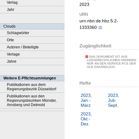
Verlag
2023
Jahr
URN
urn:nbn:de:hbz:5:2-
Clouds
1333360
Schlagwörter
Orte
Zugänglichkeit
Autoren / Beteiligte
Verlage
DAS DOKUMENT IST AUS
LIZENZRECHTLICHEN GRÜNDEN
Jahre
NUR AN DEN SERVICE-PCS DER
ULB ZUGÄNGLICH.
Weitere E-Pflichtsammlungen
Hefte
Publikationen aus dem
Regierungsbezirk Düsseldorf
2023,
2023,
Publikationen aus den
Jan.-
Juli-
Regierungsbezirken Münster,
Arnsberg und Detmold
März
Sept.
2023,
Okt.-
Dez.