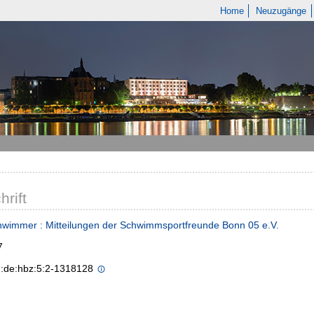
Home
Neuzugänge
hrift
hwimmer : Mitteilungen der Schwimmsportfreunde Bonn 05 e.V.
7
n:de:hbz:5:2-1318128