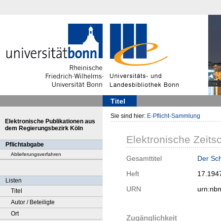
Titel
Sie sind hier:
E-Pflicht-Sammlung
Elektronische Publikationen aus
dem Regierungsbezirk Köln
Elektronische Zeitsc
Pflichtabgabe
Ablieferungsverfahren
Gesamttitel
Der Sc
Heft
17.194
Listen
URN
urn:nb
Titel
Autor / Beteiligte
Ort
Zugänglichkeit