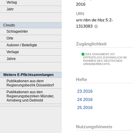
Verlag
2016
Jahr
URN
urn:nbn:de:hbz:5:2-
Clouds
1313083
Schlagwörter
Orte
Zugänglichkeit
Autoren / Beteiligte
Verlage
DAS DOKUMENT IST
ÖFFENTLICH ZUGÄNGLICH IM
Jahre
RAHMEN DES DEUTSCHEN
URHEBERRECHTS.
Weitere E-Pflichtsammlungen
Hefte
Publikationen aus dem
Regierungsbezirk Düsseldorf
23.2016
Publikationen aus den
Regierungsbezirken Münster,
24.2016
Arnsberg und Detmold
25.2016
Nutzungshinweis