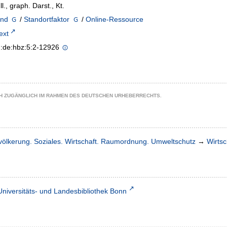
Ill., graph. Darst., Kt.
and
/
Standortfaktor
/
Online-Ressource
text
n:de:hbz:5:2-12926
CH ZUGÄNGLICH IM RAHMEN DES DEUTSCHEN URHEBERRECHTS.
völkerung. Soziales. Wirtschaft. Raumordnung. Umweltschutz
→
Wirtsc
Universitäts- und Landesbibliothek Bonn