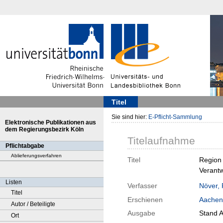
Titel
Sie sind hier:
E-Pflicht-Sammlung
Elektronische Publikationen aus
dem Regierungsbezirk Köln
Titelaufnahme
Pflichtabgabe
Ablieferungsverfahren
Titel
Region 
Verantw
Listen
Verfasser
Növer, 
Titel
Erschienen
Aachen
Autor / Beteiligte
Ausgabe
Stand A
Ort