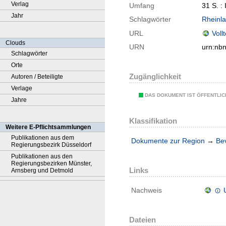
Verlag
Umfang
31 S. : 
Jahr
Schlagwörter
Rheinl
URL
Voll
Clouds
URN
urn:nb
Schlagwörter
Orte
Zugänglichkeit
Autoren / Beteiligte
Verlage
DAS DOKUMENT IST ÖFFENTLI
Jahre
Klassifikation
Weitere E-Pflichtsammlungen
Publikationen aus dem
Dokumente zur Region
→
Be
Regierungsbezirk Düsseldorf
Publikationen aus den
Regierungsbezirken Münster,
Links
Arnsberg und Detmold
Nachweis
Dateien