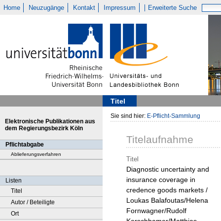
Home
Neuzugänge
Kontakt
Impressum
Erweiterte Suche
Titel
Sie sind hier:
E-Pflicht-Sammlung
Elektronische Publikationen aus
dem Regierungsbezirk Köln
Titelaufnahme
Pflichtabgabe
Ablieferungsverfahren
Titel
Diagnostic uncertainty and
insurance coverage in
Listen
credence goods markets /
Titel
Loukas Balafoutas/Helena
Autor / Beteiligte
Fornwagner/Rudolf
Ort