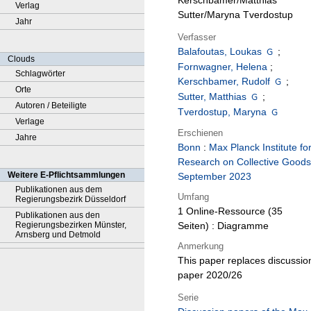
Kerschbamer/Matthias
Verlag
Sutter/Maryna Tverdostup
Jahr
Verfasser
Balafoutas, Loukas
;
Clouds
Fornwagner, Helena
;
Schlagwörter
Kerschbamer, Rudolf
;
Orte
Sutter, Matthias
;
Autoren / Beteiligte
Tverdostup, Maryna
Verlage
Erschienen
Jahre
Bonn
:
Max Planck Institute fo
Research on Collective Goods
Weitere E-Pflichtsammlungen
September 2023
Publikationen aus dem
Umfang
Regierungsbezirk Düsseldorf
1 Online-Ressource (35
Publikationen aus den
Regierungsbezirken Münster,
Seiten) : Diagramme
Arnsberg und Detmold
Anmerkung
This paper replaces discussio
paper 2020/26
Serie