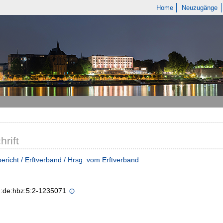
Home
Neuzugänge
hrift
ericht / Erftverband / Hrsg. vom Erftverband
n:de:hbz:5:2-1235071