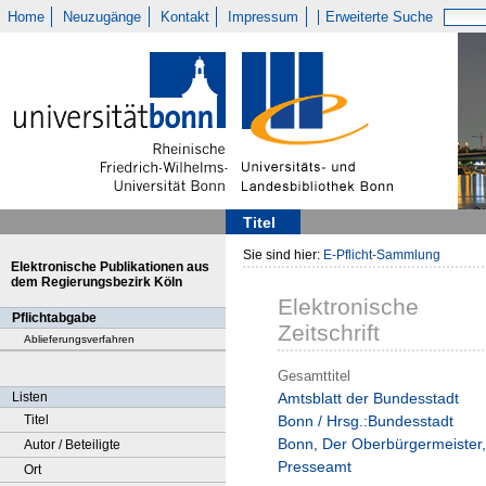
Home
Neuzugänge
Kontakt
Impressum
Erweiterte Suche
Titel
Sie sind hier:
E-Pflicht-Sammlung
Elektronische Publikationen aus
dem Regierungsbezirk Köln
Elektronische
Pflichtabgabe
Zeitschrift
Ablieferungsverfahren
Gesamttitel
Listen
Amtsblatt der Bundesstadt
Titel
Bonn / Hrsg.:Bundesstadt
Bonn, Der Oberbürgermeister,
Autor / Beteiligte
Presseamt
Ort