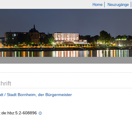
Home
Neuzugänge
hrift
tt / Stadt Bornheim, der Bürgermeister
n:de:hbz:5:2-608896