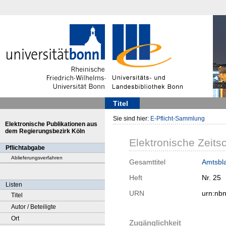
Titel
Sie sind hier:
E-Pflicht-Sammlung
Elektronische Publikationen aus
dem Regierungsbezirk Köln
Elektronische Zeitsc
Pflichtabgabe
Ablieferungsverfahren
Gesamttitel
Amtsbla
Heft
Nr. 25
Listen
URN
urn:nb
Titel
Autor / Beteiligte
Ort
Zugänglichkeit