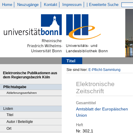
Home
Neuzugänge
Kontakt
Impressum
Erweiterte Suche
Titel
Sie sind hier:
E-Pflicht-Sammlung
Elektronische Publikationen aus
dem Regierungsbezirk Köln
Elektronische
Pflichtabgabe
Zeitschrift
Ablieferungsverfahren
Gesamttitel
Listen
Amtsblatt der Europäischen
Titel
Union
Autor / Beteiligte
Heft
Ort
Nr. 302,1