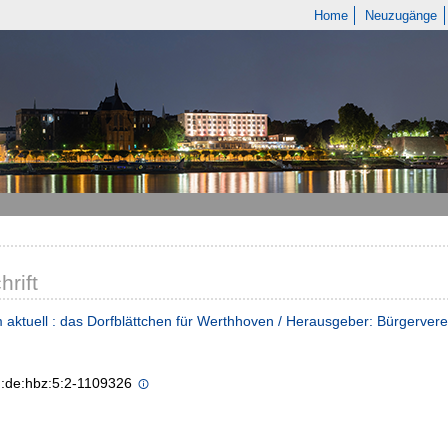
Home
Neuzugänge
hrift
aktuell : das Dorfblättchen für Werthhoven / Herausgeber: Bürgerver
n:de:hbz:5:2-1109326