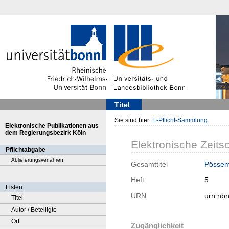
Titel
Sie sind hier:
E-Pflicht-Sammlung
Elektronische Publikationen aus
dem Regierungsbezirk Köln
Elektronische Zeitsc
Pflichtabgabe
Ablieferungsverfahren
Gesamttitel
Pössem 
Heft
5
Listen
URN
urn:nb
Titel
Autor / Beteiligte
Ort
Zugänglichkeit