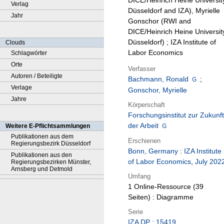
DICE/Heinrich Heine Universit
Verlag
Düsseldorf and IZA), Myrielle
Jahr
Gonschor (RWI and
DICE/Heinrich Heine Universit
Düsseldorf) ; IZA Institute of
Clouds
Labor Economics
Schlagwörter
Orte
Verfasser
Autoren / Beteiligte
Bachmann, Ronald
;
Verlage
Gonschor, Myrielle
Jahre
Körperschaft
Forschungsinstitut zur Zukunft
der Arbeit
Weitere E-Pflichtsammlungen
Publikationen aus dem
Erschienen
Regierungsbezirk Düsseldorf
Bonn, Germany
:
IZA Institute
Publikationen aus den
of Labor Economics
,
July 202
Regierungsbezirken Münster,
Arnsberg und Detmold
Umfang
1 Online-Ressource (39
Seiten) : Diagramme
Serie
IZA DP ; 15419