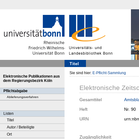
Titel
Sie sind hier:
E-Pflicht-Sammlung
Elektronische Publikationen aus
dem Regierungsbezirk Köln
Elektronische Zeitsc
Pflichtabgabe
Ablieferungsverfahren
Gesamttitel
Amtsbla
Heft
Nr. 90
Listen
URN
urn:nb
Titel
Autor / Beteiligte
Ort
Zugänglichkeit