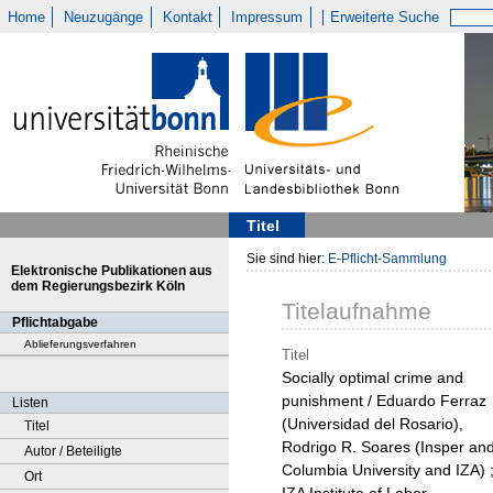
Home
Neuzugänge
Kontakt
Impressum
Erweiterte Suche
Titel
Sie sind hier:
E-Pflicht-Sammlung
Elektronische Publikationen aus
dem Regierungsbezirk Köln
Titelaufnahme
Pflichtabgabe
Ablieferungsverfahren
Titel
Socially optimal crime and
punishment / Eduardo Ferraz
Listen
(Universidad del Rosario),
Titel
Rodrigo R. Soares (Insper an
Autor / Beteiligte
Columbia University and IZA) 
Ort