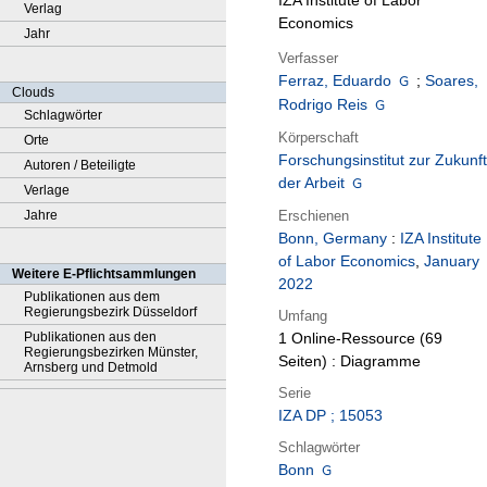
IZA Institute of Labor
Verlag
Economics
Jahr
Verfasser
Ferraz, Eduardo
;
Soares,
Clouds
Rodrigo Reis
Schlagwörter
Körperschaft
Orte
Forschungsinstitut zur Zukunft
Autoren / Beteiligte
der Arbeit
Verlage
Erschienen
Jahre
Bonn, Germany
:
IZA Institute
of Labor Economics
,
January
Weitere E-Pflichtsammlungen
2022
Publikationen aus dem
Regierungsbezirk Düsseldorf
Umfang
Publikationen aus den
1 Online-Ressource (69
Regierungsbezirken Münster,
Seiten) : Diagramme
Arnsberg und Detmold
Serie
IZA DP ; 15053
Schlagwörter
Bonn