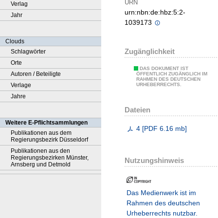
URN
Verlag
urn:nbn:de:hbz:5:2-
Jahr
1039173
Clouds
Zugänglichkeit
Schlagwörter
Orte
DAS DOKUMENT IST
Autoren / Beteiligte
ÖFFENTLICH ZUGÄNGLICH IM
RAHMEN DES DEUTSCHEN
Verlage
URHEBERRECHTS.
Jahre
Dateien
Weitere E-Pflichtsammlungen
4
[
PDF
6.16 mb
]
Publikationen aus dem
Regierungsbezirk Düsseldorf
Publikationen aus den
Regierungsbezirken Münster,
Nutzungshinweis
Arnsberg und Detmold
Das Medienwerk ist im
Rahmen des deutschen
Urheberrechts nutzbar.