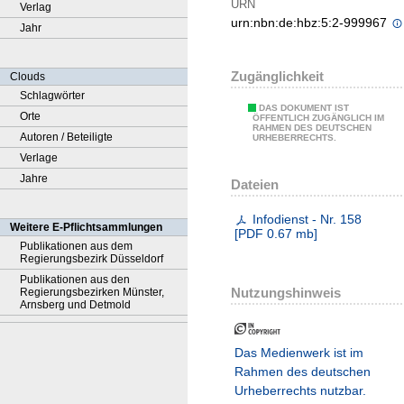
URN
Verlag
urn:nbn:de:hbz:5:2-999967
Jahr
Zugänglichkeit
Clouds
Schlagwörter
DAS DOKUMENT IST
Orte
ÖFFENTLICH ZUGÄNGLICH IM
RAHMEN DES DEUTSCHEN
Autoren / Beteiligte
URHEBERRECHTS.
Verlage
Jahre
Dateien
Infodienst - Nr. 158
Weitere E-Pflichtsammlungen
[
PDF
0.67 mb
]
Publikationen aus dem
Regierungsbezirk Düsseldorf
Publikationen aus den
Nutzungshinweis
Regierungsbezirken Münster,
Arnsberg und Detmold
Das Medienwerk ist im
Rahmen des deutschen
Urheberrechts nutzbar.