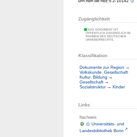
urn:nbn:de:hbz:5:2-10142
Zugänglichkeit
DAS DOKUMENT IST
ÖFFENTLICH ZUGÄNGLICH IM
RAHMEN DES DEUTSCHEN
URHEBERRECHTS.
Klassifikation
Dokumente zur Region
→
Volkskunde. Gesellschaft.
Kultur. Bildung
→
Gesellschaft
→
Sozialstruktur
→
Kinder
Links
Nachweis
Universitäts- und
Landesbibliothek Bonn