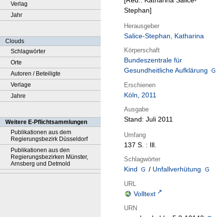
[Red.: Katharina Salice-
Verlag
Stephan]
Jahr
Herausgeber
Salice-Stephan, Katharina
Clouds
Körperschaft
Schlagwörter
Bundeszentrale für
Orte
Gesundheitliche Aufklärung
Autoren / Beteiligte
Erschienen
Verlage
Köln
,
2011
Jahre
Ausgabe
Stand: Juli 2011
Weitere E-Pflichtsammlungen
Publikationen aus dem
Umfang
Regierungsbezirk Düsseldorf
137 S. : Ill.
Publikationen aus den
Regierungsbezirken Münster,
Schlagwörter
Arnsberg und Detmold
Kind
/
Unfallverhütung
URL
Volltext
URN