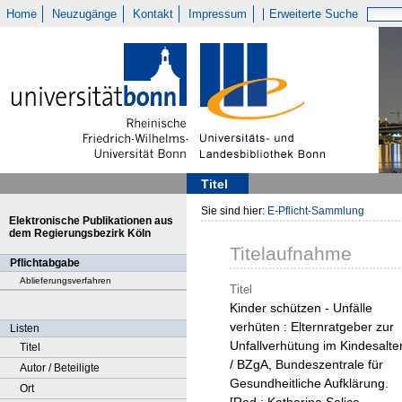
Home
Neuzugänge
Kontakt
Impressum
Erweiterte Suche
Titel
Sie sind hier:
E-Pflicht-Sammlung
Elektronische Publikationen aus
dem Regierungsbezirk Köln
Titelaufnahme
Pflichtabgabe
Ablieferungsverfahren
Titel
Kinder schützen - Unfälle
verhüten : Elternratgeber zur
Listen
Unfallverhütung im Kindesalte
Titel
/ BZgA, Bundeszentrale für
Autor / Beteiligte
Gesundheitliche Aufklärung.
Ort