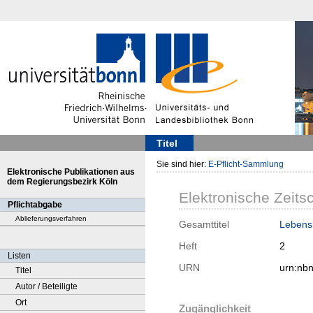
Titel
Sie sind hier:
E-Pflicht-Sammlung
Elektronische Publikationen aus
dem Regierungsbezirk Köln
Elektronische Zeitsc
Pflichtabgabe
Ablieferungsverfahren
Gesamttitel
Lebensh
Heft
2
Listen
URN
urn:nb
Titel
Autor / Beteiligte
Ort
Zugänglichkeit