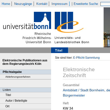
Home
Neuzugänge
Kontakt
Impressum
Erweiterte Suche
Titel
Sie sind hier:
E-Pflicht-Sammlung
Elektronische Publikationen aus
dem Regierungsbezirk Köln
Elektronische
Pflichtabgabe
Zeitschrift
Ablieferungsverfahren
Gesamttitel
Listen
Amtsblatt / Stadt Bornheim, de
Titel
Bürgermeister
Autor / Beteiligte
Heft
Ort
KW 34