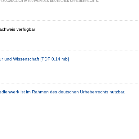
CH ZUGÄNGLICH IM RAHMEN DES DEUTSCHEN URHEBERRECHTS.
achweis verfügbar
tur und Wissenschaft
[
PDF
0.14 mb
]
dienwerk ist im Rahmen des deutschen Urheberrechts nutzbar.