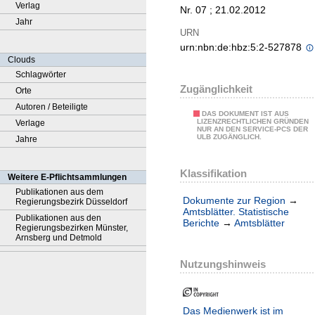
Verlag
Nr. 07 ; 21.02.2012
Jahr
URN
urn:nbn:de:hbz:5:2-527878
Clouds
Schlagwörter
Zugänglichkeit
Orte
Autoren / Beteiligte
DAS DOKUMENT IST AUS
LIZENZRECHTLICHEN GRÜNDEN
Verlage
NUR AN DEN SERVICE-PCS DER
ULB ZUGÄNGLICH.
Jahre
Klassifikation
Weitere E-Pflichtsammlungen
Publikationen aus dem
Dokumente zur Region
→
Regierungsbezirk Düsseldorf
Amtsblätter. Statistische
Publikationen aus den
Berichte
→
Amtsblätter
Regierungsbezirken Münster,
Arnsberg und Detmold
Nutzungshinweis
Das Medienwerk ist im