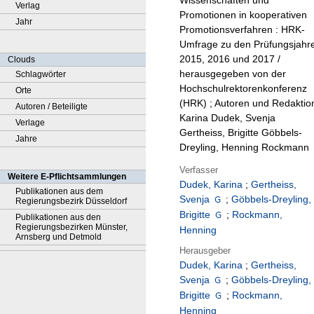
Wissenschaften und
Verlag
Promotionen in kooperativen
Jahr
Promotionsverfahren : HRK-
Umfrage zu den Prüfungsjahr
2015, 2016 und 2017 /
Clouds
herausgegeben von der
Schlagwörter
Hochschulrektorenkonferenz
Orte
(HRK) ; Autoren und Redaktio
Autoren / Beteiligte
Karina Dudek, Svenja
Verlage
Gertheiss, Brigitte Göbbels-
Jahre
Dreyling, Henning Rockmann
Verfasser
Weitere E-Pflichtsammlungen
Dudek, Karina
;
Gertheiss,
Publikationen aus dem
Svenja
;
Göbbels-Dreyling,
Regierungsbezirk Düsseldorf
Brigitte
;
Rockmann,
Publikationen aus den
Regierungsbezirken Münster,
Henning
Arnsberg und Detmold
Herausgeber
Dudek, Karina
;
Gertheiss,
Svenja
;
Göbbels-Dreyling,
Brigitte
;
Rockmann,
Henning