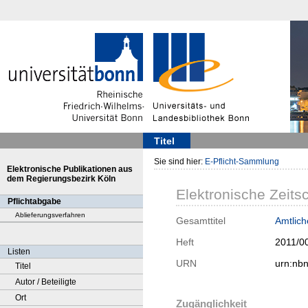
Titel
Sie sind hier:
E-Pflicht-Sammlung
Elektronische Publikationen aus
dem Regierungsbezirk Köln
Elektronische Zeitsc
Pflichtabgabe
Ablieferungsverfahren
Gesamttitel
Amtlic
Heft
2011/0
Listen
URN
urn:nb
Titel
Autor / Beteiligte
Ort
Zugänglichkeit