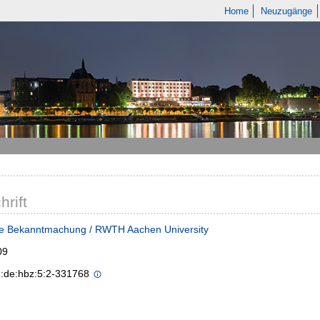
Home
Neuzugänge
hrift
he Bekanntmachung / RWTH Aachen University
09
n:de:hbz:5:2-331768