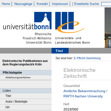
Home
Neuzugänge
Kontakt
Impressum
Erweiterte Suche
Titel
Sie sind hier:
E-Pflicht-Sammlung
Elektronische Publikationen aus
dem Regierungsbezirk Köln
Elektronische
Pflichtabgabe
Zeitschrift
Ablieferungsverfahren
Gesamttitel
Listen
Amtliche Bekanntmachung /
Titel
RWTH Aachen University
Autor / Beteiligte
Heft
Ort
2019/060