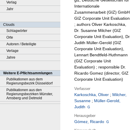
giz, Deutsche Gesellschaft für
Verlag
Internationale
Jahr
Zusammenarbeit (GIZ) GmbH
GIZ Corporate Unit Evaluation
; authors Oliver Karkoschka,
Clouds
Dr. Susanne Milcher (GIZ
Schlagwörter
Corporate Unit Evaluation), Dr
Orte
Judith Müller-Gerold (GIZ
Autoren / Beteiligte
Corporate Unit Evaluation),
Verlage
Lennart Bendtfeld-Huthmann
Jahre
(GIZ Corporate Unit
Evaluation) ; responsible Dr.
Ricardo Gomez (director, GIZ
Weitere E-Pflichtsammlungen
Corporate Unit Evaluation)
Publikationen aus dem
Regierungsbezirk Düsseldorf
Verfasser
Publikationen aus den
Regierungsbezirken Münster,
Karkoschka, Oliver
;
Milcher,
Arnsberg und Detmold
Susanne
;
Müller-Gerold,
Judith
Herausgeber
Gómez, Ricardo