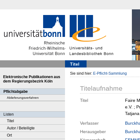
Titel
Sie sind hier:
E-Pflicht-Sammlung
Elektronische Publikationen aus
dem Regierungsbezirk Köln
Titelaufnahme
Pflichtabgabe
Ablieferungsverfahren
Titel
Faire M
e.V. ; 
Tatjana
Listen
Titel
Verfasser
Burckha
Autor / Beteiligte
Herausgeber
Burckha
Ort