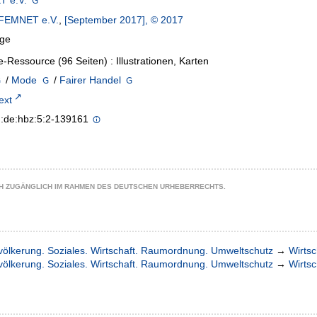
 e.V.
FEMNET e.V.
,
[September 2017], © 2017
age
e-Ressource (96 Seiten) : Illustrationen, Karten
/
Mode
/
Fairer Handel
text
n:de:hbz:5:2-139161
CH ZUGÄNGLICH IM RAHMEN DES DEUTSCHEN URHEBERRECHTS.
völkerung. Soziales. Wirtschaft. Raumordnung. Umweltschutz
→
Wirtsc
völkerung. Soziales. Wirtschaft. Raumordnung. Umweltschutz
→
Wirtsc