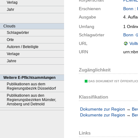
Körperschaft
FEMNET
Verlag
Erschienen
Bonn
:
Jahr
Ausgabe
4. Aufl
Clouds
Umfang
1 Onlin
Schlagwörter
Schlagwörter
Bonn
Orte
URL
Voll
Autoren / Beteiligte
URN
urn:nb
Verlage
Jahre
Zugänglichkeit
Weitere E-Pflichtsammlungen
DAS DOKUMENT IST ÖFFENTLI
Publikationen aus dem
Regierungsbezirk Düsseldorf
Publikationen aus den
Klassifikation
Regierungsbezirken Münster,
Arnsberg und Detmold
Dokumente zur Region
→
Be
Dokumente zur Region
→
Be
Links