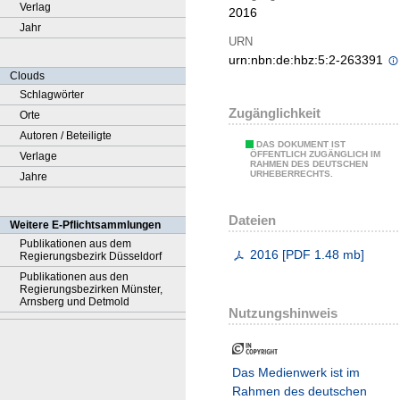
Verlag
2016
Jahr
URN
urn:nbn:de:hbz:5:2-263391
Clouds
Schlagwörter
Zugänglichkeit
Orte
Autoren / Beteiligte
DAS DOKUMENT IST
ÖFFENTLICH ZUGÄNGLICH IM
Verlage
RAHMEN DES DEUTSCHEN
URHEBERRECHTS.
Jahre
Dateien
Weitere E-Pflichtsammlungen
Publikationen aus dem
2016
[
PDF
1.48 mb
]
Regierungsbezirk Düsseldorf
Publikationen aus den
Regierungsbezirken Münster,
Arnsberg und Detmold
Nutzungshinweis
Das Medienwerk ist im
Rahmen des deutschen