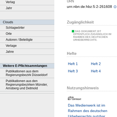
URN
Verlag
urn:nbn:de:hbz:5:2-261608
Jahr
Zugänglichkeit
Clouds
Schlagwörter
DAS DOKUMENT IST
Orte
ÖFFENTLICH ZUGÄNGLICH IM
RAHMEN DES DEUTSCHEN
Autoren / Beteiligte
URHEBERRECHTS.
Verlage
Jahre
Hefte
Heft 1
Heft 2
Weitere E-Pflichtsammlungen
Heft 3
Heft 4
Publikationen aus dem
Regierungsbezirk Düsseldorf
Publikationen aus den
Regierungsbezirken Münster,
Nutzungshinweis
Arnsberg und Detmold
Das Medienwerk ist im
Rahmen des deutschen
Urheberrechts nutzbar.