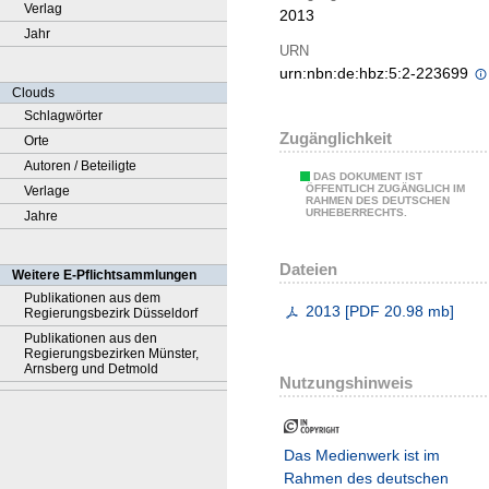
Verlag
2013
Jahr
URN
urn:nbn:de:hbz:5:2-223699
Clouds
Schlagwörter
Zugänglichkeit
Orte
Autoren / Beteiligte
DAS DOKUMENT IST
ÖFFENTLICH ZUGÄNGLICH IM
Verlage
RAHMEN DES DEUTSCHEN
URHEBERRECHTS.
Jahre
Dateien
Weitere E-Pflichtsammlungen
Publikationen aus dem
2013
[
PDF
20.98 mb
]
Regierungsbezirk Düsseldorf
Publikationen aus den
Regierungsbezirken Münster,
Arnsberg und Detmold
Nutzungshinweis
Das Medienwerk ist im
Rahmen des deutschen