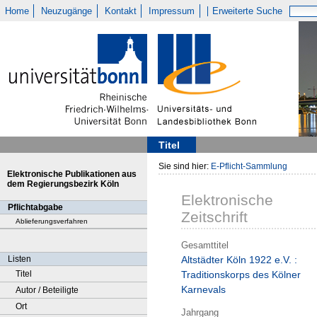
Home
Neuzugänge
Kontakt
Impressum
Erweiterte Suche
Titel
Sie sind hier:
E-Pflicht-Sammlung
Elektronische Publikationen aus
dem Regierungsbezirk Köln
Elektronische
Pflichtabgabe
Zeitschrift
Ablieferungsverfahren
Gesamttitel
Listen
Altstädter Köln 1922 e.V. :
Titel
Traditionskorps des Kölner
Karnevals
Autor / Beteiligte
Ort
Jahrgang