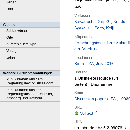
Keiji Saito (Change Co., Ltd) ;
Verlag
IZA
Jahr
Verfasser
Kawaguchi, Daiji
;
Kondo,
Clouds
Ayako
;
Saito, Keiji
Schlagwörter
Körperschaft
Orte
Forschungsinstitut zur Zukunft
Autoren / Beteiligte
der Arbeit
Verlage
Erschienen
Jahre
Bonn
:
IZA
,
July 2016
Umfang
Weitere E-Pflichtsammlungen
1 Online-Ressource (34
Publikationen aus dem
Regierungsbezirk Düsseldorf
Seiten) : Diagramme
Publikationen aus den
Serie
Regierungsbezirken Münster,
Arnsberg und Detmold
Discussion paper / IZA ; 1008
URL
Volltext
URN
urn:nbn:de:hbz:5:2-99076