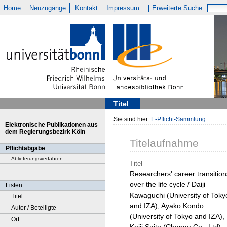
Home
Neuzugänge
Kontakt
Impressum
Erweiterte Suche
Titel
Sie sind hier:
E-Pflicht-Sammlung
Elektronische Publikationen aus
dem Regierungsbezirk Köln
Titelaufnahme
Pflichtabgabe
Ablieferungsverfahren
Titel
Researchers' career transition
over the life cycle / Daiji
Listen
Kawaguchi (University of Toky
Titel
and IZA), Ayako Kondo
Autor / Beteiligte
(University of Tokyo and IZA),
Ort