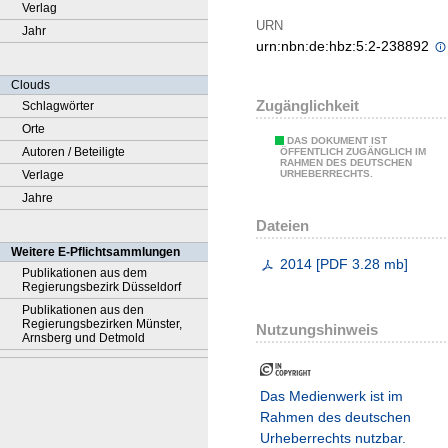
Verlag
URN
Jahr
urn:nbn:de:hbz:5:2-238892
Clouds
Zugänglichkeit
Schlagwörter
Orte
DAS DOKUMENT IST
Autoren / Beteiligte
ÖFFENTLICH ZUGÄNGLICH IM
RAHMEN DES DEUTSCHEN
Verlage
URHEBERRECHTS.
Jahre
Dateien
Weitere E-Pflichtsammlungen
2014
[
PDF
3.28 mb
]
Publikationen aus dem
Regierungsbezirk Düsseldorf
Publikationen aus den
Regierungsbezirken Münster,
Nutzungshinweis
Arnsberg und Detmold
Das Medienwerk ist im
Rahmen des deutschen
Urheberrechts nutzbar.