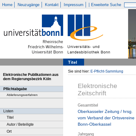
Home
Neuzugänge
Kontakt
Impressum
Erweiterte Suche
Titel
Sie sind hier:
E-Pflicht-Sammlung
Elektronische Publikationen aus
dem Regierungsbezirk Köln
Elektronische
Pflichtabgabe
Zeitschrift
Ablieferungsverfahren
Gesamttitel
Listen
Oberkasseler Zeitung / hrsg.
Titel
vom Verband der Ortsvereine
Bonn-Oberkassel
Autor / Beteiligte
Ort
Jahrgang