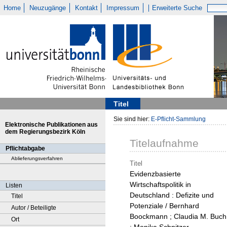
Home
Neuzugänge
Kontakt
Impressum
Erweiterte Suche
Titel
Sie sind hier:
E-Pflicht-Sammlung
Elektronische Publikationen aus
dem Regierungsbezirk Köln
Titelaufnahme
Pflichtabgabe
Ablieferungsverfahren
Titel
Evidenzbasierte
Wirtschaftspolitik in
Listen
Deutschland : Defizite und
Titel
Potenziale / Bernhard
Autor / Beteiligte
Boockmann ; Claudia M. Buch
Ort