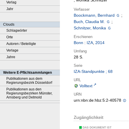
; Monika Schnitzer
Verlag
Jahr
Verfasser
Boockmann, Bernhard
;
Buch, Claudia M.
;
Clouds
Schnitzer, Monika
Schlagwörter
Erschienen
Orte
Bonn
:
IZA
,
2014
Autoren / Beteiligte
Verlage
Umfang
28 S.
Jahre
Serie
IZA-Standpunkte ; 68
Weitere E-Pflichtsammlungen
Publikationen aus dem
URL
Regierungsbezirk Düsseldorf
Volltext
Publikationen aus den
Regierungsbezirken Münster,
URN
Arnsberg und Detmold
urn:nbn:de:hbz:5:2-40578
Zugänglichkeit
DAS DOKUMENT IST