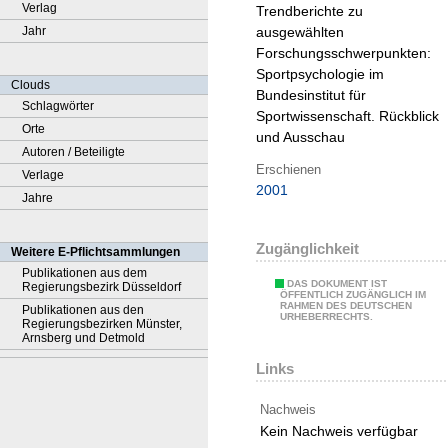
Verlag
Trendberichte zu
Jahr
ausgewählten
Forschungsschwerpunkten:
Sportpsychologie im
Clouds
Bundesinstitut für
Schlagwörter
Sportwissenschaft. Rückblick
Orte
und Ausschau
Autoren / Beteiligte
Erschienen
Verlage
2001
Jahre
Zugänglichkeit
Weitere E-Pflichtsammlungen
Publikationen aus dem
DAS DOKUMENT IST
Regierungsbezirk Düsseldorf
ÖFFENTLICH ZUGÄNGLICH IM
RAHMEN DES DEUTSCHEN
Publikationen aus den
URHEBERRECHTS.
Regierungsbezirken Münster,
Arnsberg und Detmold
Links
Nachweis
Kein Nachweis verfügbar