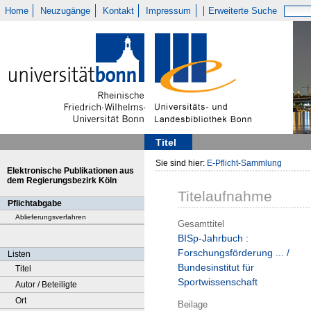
Home
Neuzugänge
Kontakt
Impressum
Erweiterte Suche
Titel
Sie sind hier:
E-Pflicht-Sammlung
Elektronische Publikationen aus
dem Regierungsbezirk Köln
Titelaufnahme
Pflichtabgabe
Ablieferungsverfahren
Gesamttitel
BISp-Jahrbuch :
Forschungsförderung ... /
Listen
Bundesinstitut für
Titel
Sportwissenschaft
Autor / Beteiligte
Ort
Beilage