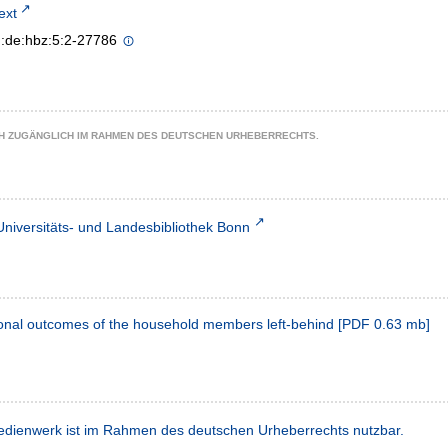
text
n:de:hbz:5:2-27786
CH ZUGÄNGLICH IM RAHMEN DES DEUTSCHEN URHEBERRECHTS.
Universitäts- und Landesbibliothek Bonn
onal outcomes of the household members left-behind
[
PDF
0.63 mb
]
dienwerk ist im Rahmen des deutschen Urheberrechts nutzbar.