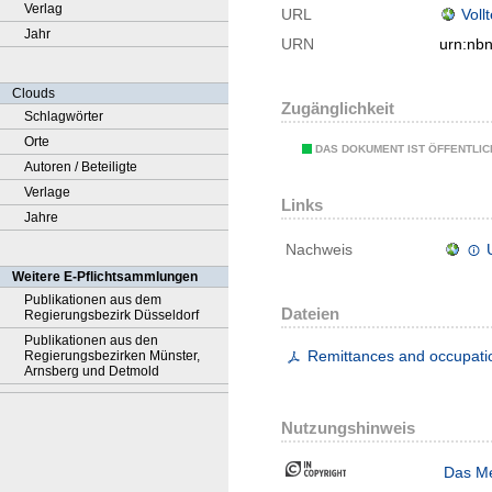
Verlag
URL
Voll
Jahr
URN
urn:nb
Clouds
Zugänglichkeit
Schlagwörter
Orte
DAS DOKUMENT IST ÖFFENTLI
Autoren / Beteiligte
Verlage
Links
Jahre
Nachweis
Weitere E-Pflichtsammlungen
Publikationen aus dem
Dateien
Regierungsbezirk Düsseldorf
Publikationen aus den
Remittances and occupati
Regierungsbezirken Münster,
Arnsberg und Detmold
Nutzungshinweis
Das Me