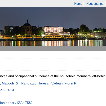
Home
Neuzugänge
nces and occupational outcomes of the household members left-behind
, Matloob
;
Randazzo, Teresa
;
Vadean, Florin P.
IZA
,
2013
ion paper / IZA ; 7582