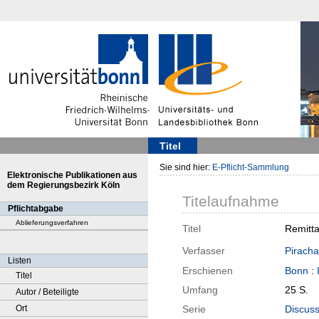
Titel
Sie sind hier:
E-Pflicht-Sammlung
Elektronische Publikationen aus
dem Regierungsbezirk Köln
Titelaufnahme
Pflichtabgabe
Ablieferungsverfahren
Titel
Remitta
Verfasser
Piracha
Listen
Erschienen
Bonn
:
Titel
Umfang
25 S.
Autor / Beteiligte
Ort
Serie
Discuss