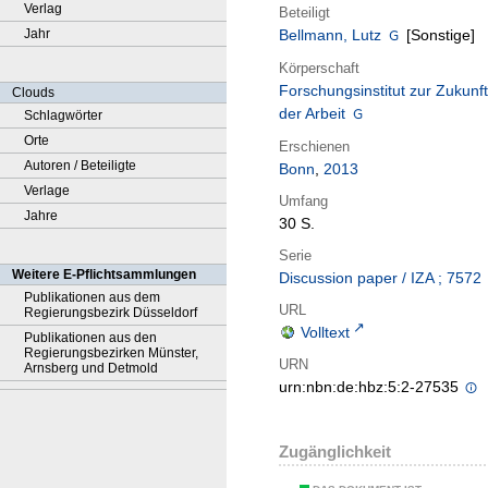
Verlag
Beteiligt
Jahr
Bellmann, Lutz
[Sonstige]
Körperschaft
Forschungsinstitut zur Zukunft
Clouds
der Arbeit
Schlagwörter
Orte
Erschienen
Autoren / Beteiligte
Bonn
,
2013
Verlage
Umfang
Jahre
30 S.
Serie
Weitere E-Pflichtsammlungen
Discussion paper / IZA ; 7572
Publikationen aus dem
URL
Regierungsbezirk Düsseldorf
Volltext
Publikationen aus den
Regierungsbezirken Münster,
URN
Arnsberg und Detmold
urn:nbn:de:hbz:5:2-27535
Zugänglichkeit