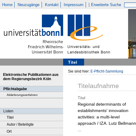
Home
Neuzugänge
Kontakt
Impressum
Erweiterte Suche
Titel
Sie sind hier:
E-Pflicht-Sammlung
Elektronische Publikationen aus
dem Regierungsbezirk Köln
Titelaufnahme
Pflichtabgabe
Ablieferungsverfahren
Titel
Regional determinants of
establishments' innovation
Listen
activities: a multi-level
Titel
approach / IZA. Lutz Bellmann
Autor / Beteiligte
...
Ort