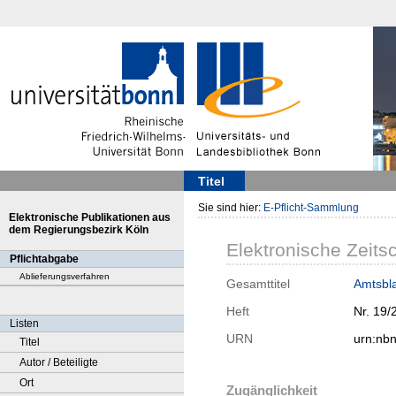
Titel
Sie sind hier:
E-Pflicht-Sammlung
Elektronische Publikationen aus
dem Regierungsbezirk Köln
Elektronische Zeitsc
Pflichtabgabe
Ablieferungsverfahren
Gesamttitel
Amtsbla
Heft
Nr. 19/
Listen
URN
urn:nb
Titel
Autor / Beteiligte
Ort
Zugänglichkeit